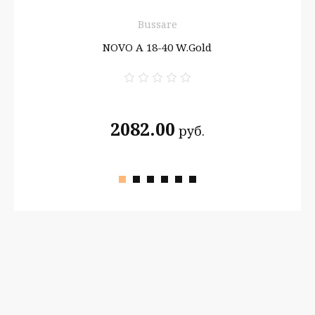
я
Bussare
W/GP
NOVO A 18-40 W.Gold
2082.00
руб.