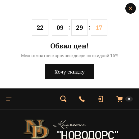
2
2
0
9
2
9
1
7
Обвал цен!
Межкомнатные арочные двери со скидкой 15%
Хочу скидку
0