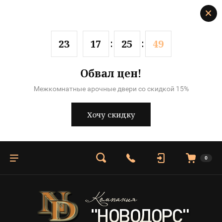
2
3
1
7
2
5
4
9
Обвал цен!
Межкомнатные арочные двери со скидкой 15%
Хочу скидку
0