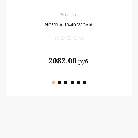
я
Bussare
W/GP
NOVO A 18-40 W.Gold
2082.00
руб.