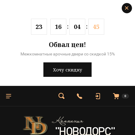
2
3
1
6
0
4
4
4
Обвал цен!
Межкомнатные арочные двери со скидкой 15%
Хочу скидку
0