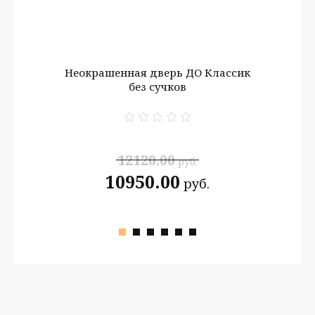
Неокрашенная дверь ДО Классик
Неок
без сучков
рт А
12120.00
руб.
10950.00
руб.