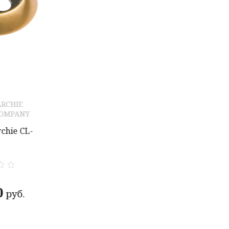
RCHIE
COMPANY
chie CL-
0
руб.