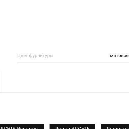
Цвет фурнитуры
матовое
RCHIE Испания
Ручки ARCHIE
Ручки на