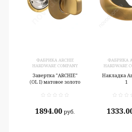
ФАБРИКА ARCHIE
ФАБРИКА A
HARDWARE COMPANY
HARDWARE 
Завертка "ARCHIE"
Накладка Ar
(OL I) матовое золото
1
1894.00
1333.0
руб.