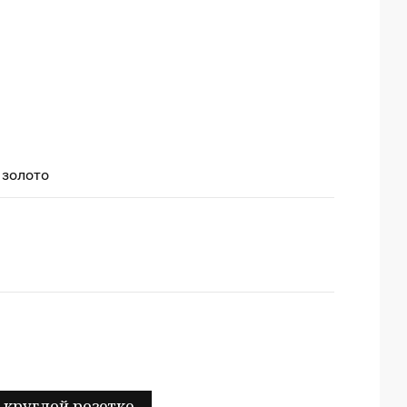
 золото
 круглой розетке