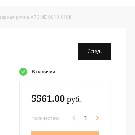
ерная ручка ARCHIE S010 X10II
След.
В наличии
5561.00
руб.
Количество: