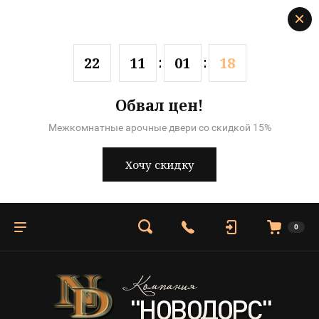
2
2
1
1
0
1
1
8
Обвал цен!
Межкомнатные арочные двери со скидкой 15%
Хочу скидку
0