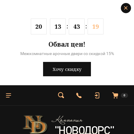
2
0
1
3
4
3
1
9
Обвал цен!
Межкомнатные арочные двери со скидкой 15%
Хочу скидку
0