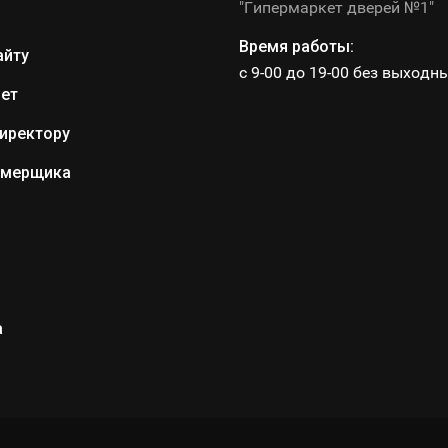
"Гипермаркет дверей №1"
Время работы:
айту
с 9-00 до 19-00 без выходн
ет
иректору
амерщика
а