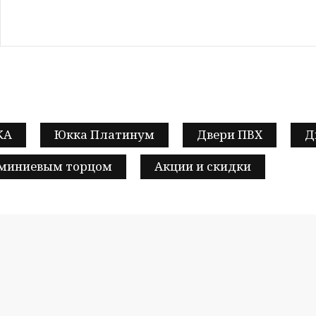
КА
Юкка Платинум
Двери ПВХ
Д
юминиевым торцом
Акции и скидки