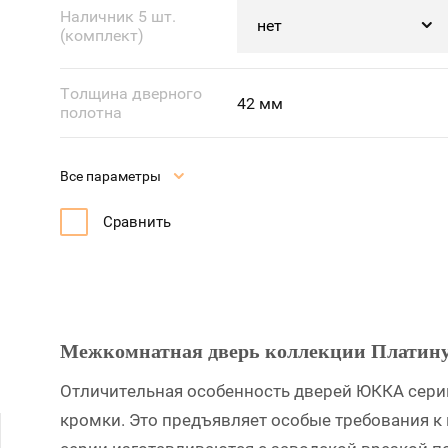
Наличник 5 шт.
(комплект)
Толщина дверного
42 мм
полотна
Все параметры
Сравнить
Межкомнатная дверь коллекции Плати
Отличительная особенность дверей ЮККА сери
кромки. Это предъявляет особые требования к