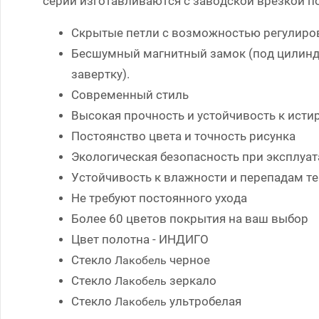
серии изготавливаются с заводской врезкой п
Скрытые петли с возможностью регулиров
Бесшумный магнитный замок (под цилинд
завертку).
Современный стиль
Высокая прочность и устойчивость к ист
Постоянство цвета и точность рисунка
Экологическая безопасность при эксплуа
Устойчивость к влажности и перепадам т
Не требуют постоянного ухода
Более 60 цветов покрытия на ваш выбор
Цвет полотна - ИНДИГО
Стекло
черное
Лакобель
Стекло
зеркало
Лакобель
Стекло
ультробелая
Лакобель