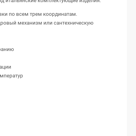
од итальянские комплектующие изделия.
ки по всем трем координатам.
ровый механизм или сантехническую
иранию
тации
емператур