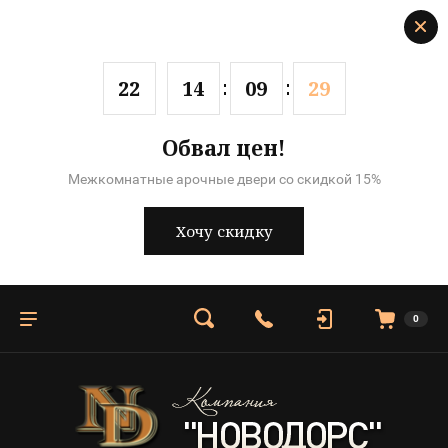
2
2
1
4
0
9
2
9
Обвал цен!
Межкомнатные арочные двери со скидкой 15%
Хочу скидку
0