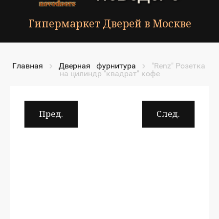
Гипермаркет Дверей в Москве
Главная
Дверная   фурнитура
"Renz" Розетка 
на цилиндр "квадрат" кофе
Пред.
След.