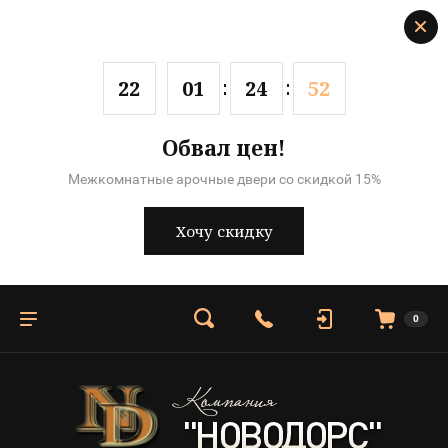
2
2
0
1
2
4
5
2
Обвал цен!
Межкомнатные арочные двери со скидкой 15%
Хочу скидку
0