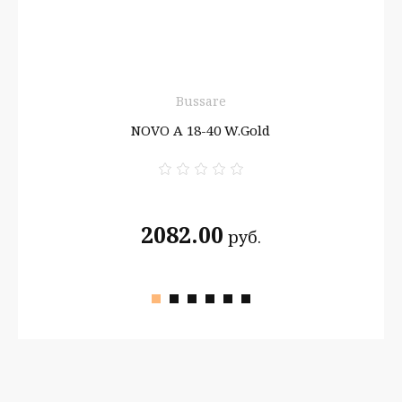
я
Bussare
W/GP
NOVO A 18-40 W.Gold
2082.00
руб.