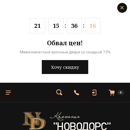
2
1
1
5
3
6
1
6
Обвал цен!
Межкомнатные арочные двери со скидкой 15%
Хочу скидку
0