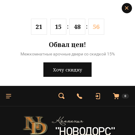
2
1
1
5
4
8
5
6
Обвал цен!
Межкомнатные арочные двери со скидкой 15%
Хочу скидку
0