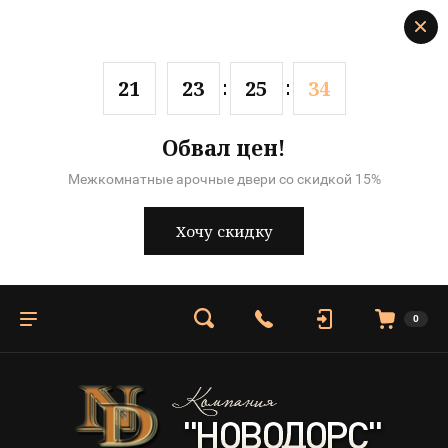
2
1
2
3
2
5
3
4
Обвал цен!
Межкомнатные арочные двери со скидкой 15%
Хочу скидку
0