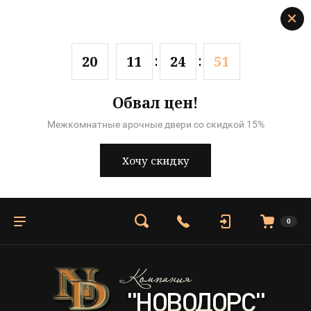
2
0
1
1
2
4
5
0
Обвал цен!
Межкомнатные арочные двери со скидкой 15%
Хочу скидку
0