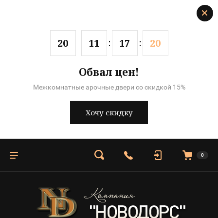
2
0
1
1
1
7
1
9
Обвал цен!
Межкомнатные арочные двери со скидкой 15%
Хочу скидку
0